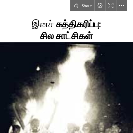
Share
இனச்
 சுத்திகரிப்பு:

சில சாட்சிகள்