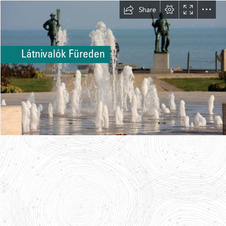
Share
Látnivalók Füreden