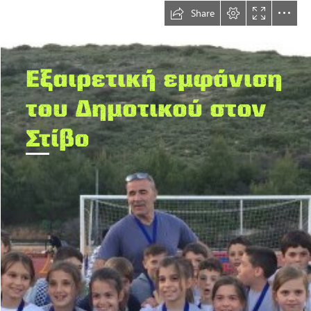
Share
Εξαιρετική εμφάνιση

του Δημοτικού στον

Στίβο