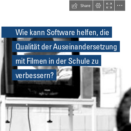
Share
Wie kann Software helfen, die
Qualität der Auseinandersetzung
mit Filmen in der Schule zu
verbessern?